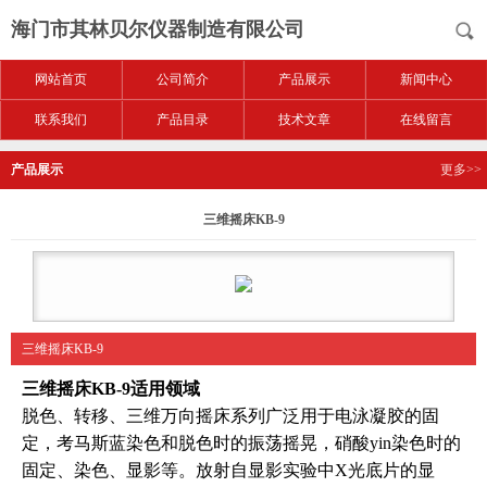
海门市其林贝尔仪器制造有限公司
网站首页
公司简介
产品展示
新闻中心
联系我们
产品目录
技术文章
在线留言
产品展示
更多>>
三维摇床KB-9
三维摇床KB-9
三维摇床KB-9
适用领域
脱色、转移、三维万向摇床系列广泛用于电泳凝胶的固
定，考马斯蓝染色和脱色时的振荡摇晃，硝酸yin染色时的
固定、染色、显影等。放射自显影实验中X光底片的显