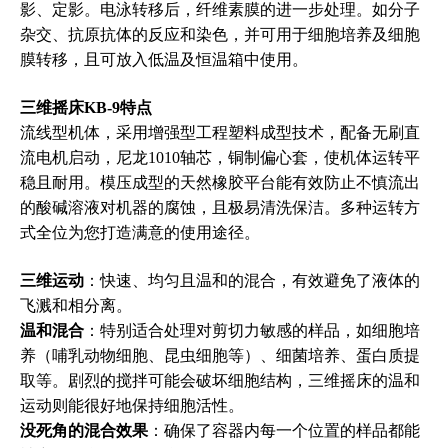
影、定影。电泳转移后，纤维素膜的进一步处理。如分子
杂交、抗原抗体的反应和染色，并可用于细胞培养及细胞
膜转移，且可放入低温及恒温箱中使用。
三维摇床KB-9
特点
流线型机体，采用增强型工程塑料成型技术，配备无刷直
流电机启动，尼龙1010轴芯，铜制偏心套，使机体运转平
稳且耐用。模压成型的天然橡胶平台能有效防止不慎流出
的酸碱溶液对机器的腐蚀，且极易清洗保洁。多种运转方
式全位为您打造满意的使用途径。
三维运动
：快速、均匀且温和的混合，有效避免了液体的
飞溅和相分离。
温和混合
：特别适合处理对剪切力敏感的样品，如细胞培
养（哺乳动物细胞、昆虫细胞等）、细菌培养、蛋白质提
取等。剧烈的搅拌可能会破坏细胞结构，三维摇床的温和
运动则能很好地保持细胞活性。
没死角的混合效果
：确保了容器内每一个位置的样品都能