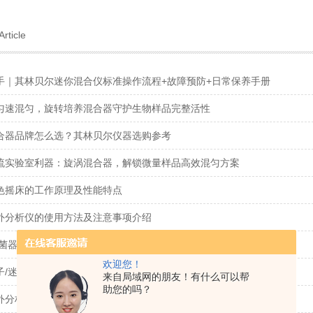
Article
手｜其林贝尔迷你混合仪标准操作流程+故障预防+日常保养手册
匀速混匀，旋转培养混合器守护生物样品完整活性
合器品牌怎么选？其林贝尔仪器选购参考
流实验室利器：旋涡混合器，解锁微量样品高效混匀方案
色摇床的工作原理及性能特点
外分析仪的使用方法及注意事项介绍
6灭菌器品牌怎么挑？性价比、耐用度、技术实力、口碑厂家一文盘点
欢迎您！
子/迷你/手掌型离心机选购指南：怎么挑质量好、耐用、耐高温机型
来自局域网的朋友！有什么可以帮
助您的吗？
外分析仪的工作原理及应用场景介绍