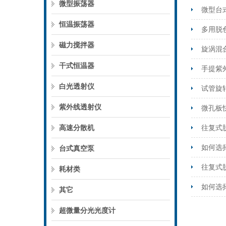
微型振荡器
微型台
恒温振荡器
多用脱
磁力搅拌器
旋涡混
干式恒温器
手提紫
白光透射仪
试管旋
紫外线透射仪
微孔板
高速分散机
往复式
如何选
台式真空泵
往复式
耗材类
如何选
其它
超微量分光光度计