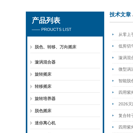
技术文章
产品列表
海门市其林贝尔仪器制造有限公司
—— PROUCTS LIST
从零上
低剪切
脱色、转移、万向摇床
漩涡混
漩涡混合器
微型涡
旋转摇床
智能脱
转移摇床
四用紫
旋转培养器
202
脱色摇床
复合转
迷你离心机
四用紫