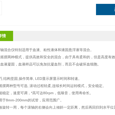
详情
滚轴混合仪特别适用于血液、粘性液体和液固悬浮液等混合。
和摇摆两种模式，提供高效和安全的混合，由于具有柔和的，但是高度有
防血液凝固，血液样品可以免加抗凝血剂，而且不会破坏血细胞。
：
巧
,
结构坚固
,
操作简单
, LED
显示屏显示时间和转速。
摇摆两种型号可选
,
滚动过程轻柔
,
连续长时间运转模式，安全稳定。
能稳定，速度可调，*高可达
80rpm
，低噪音，使用寿命长。
用于
8mm-200mm
的试管，应用范围广。
每旋转一周，每个滚轴的右侧会向上倾斜一定距离，然后再回归到水平位
。