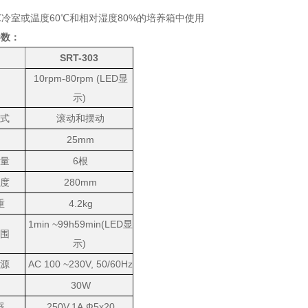
℃冷室或温度
60
℃和相对湿度
80%
的培养箱中使用
参数：
SRT-303
10rpm-80rpm (LED
显
示)
式
滚动和摆动
25mm
量
6
根
度
280mm
重
4.2kg
1min ~99h59min
(LED
显
围
示)
源
AC 100 ~230V, 50/60Hz
30W
器
250V,1A,
Ф5x20