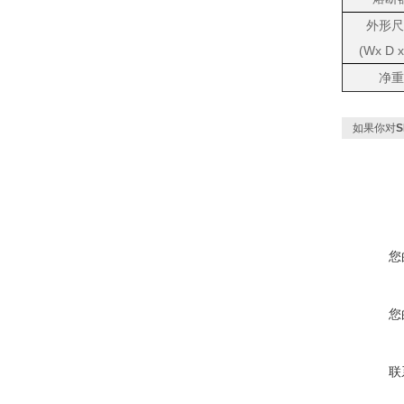
外形尺
(W
x
D
净重
如果你对
S
您
您
联