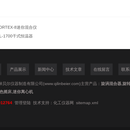
ORTEX-8迷你混合仪
L-1700干式恒温器
产品展示
新闻中心
技术文章
在线留言
联系
尔仪器制造有限公司(www.qilinbeier.com)主营产品：
旋涡混合器,旋转
脱色摇床,迷你离心机
912764
管理登陆
技术支持：
化工仪器网
sitemap.xml