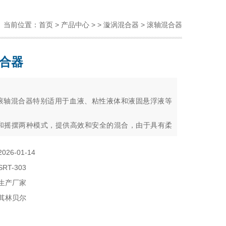
当前位置：
首页
>
产品中心
> >
漩涡混合器
> 滚轴混合器
合器
：
303滚轴混合器特别适用于血液、粘性液体和液固悬浮液等
和摇摆两种模式，提供高效和安全的混合，由于具有柔
是高度有效的三维混合。
防血液凝固，血液样品可以免加抗凝血剂，而且不会破
2026-01-14
。
SRT-303
生产厂家
其林贝尔