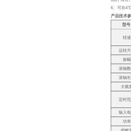
6
、可在
4
产品技术
型号
转速
运转方
振幅
滚轴数
滚轴长
大载
定时范
输入电
功率
熔断