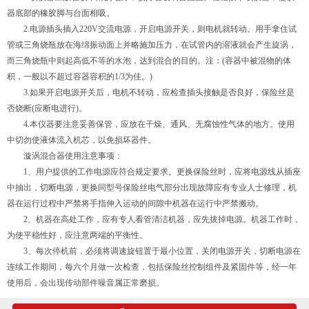
器底部的橡胶脚与台面相吸。
2.电源插头插入220V交流电源，开启电源开关，则电机就转动。用手拿住试
管或三角烧瓶放在海绵振动面上并略施加压力，在试管内的溶液就会产生旋涡，
而三角烧瓶中则起高低不等的水泡，达到混合的目的。注：(容器中被混物的体
积，一般以不超过容器容积的1/3为佳。)
3.如果开启电源开关后，电机不转动，应检查插头接触是否良好，保险丝是
否烧断(应断电进行)。
4.本仪器要注意妥善保管，应放在干燥、通风、无腐蚀性气体的地方。使用
中切勿使液体流入机芯，以免损坏器件。
漩涡混合器使用注意事项：
1、用户提供的工作电源应符合规定要求。更换保险丝时，应将电源线从插座
中抽出，切断电源，更换同型号保险丝电气部分出现故障应有专业人士修理，机
器在运行过程中严禁将手指伸入运动的间隙中机器在运行中严禁搬动。
2、机器在高处工作，应有专人看管清洁机器，应先拔掉电源。机器工作时，
为使平稳性好，应注意两端的平衡性。
3、每次停机前，必须将调速旋钮置于最小位置，关闭电源开关，切断电源在
连续工作期间，每六个月做一次检查，包括保险丝控制组件及紧固件等，经一年
使用后，会出现传动部件噪音属正常磨损。