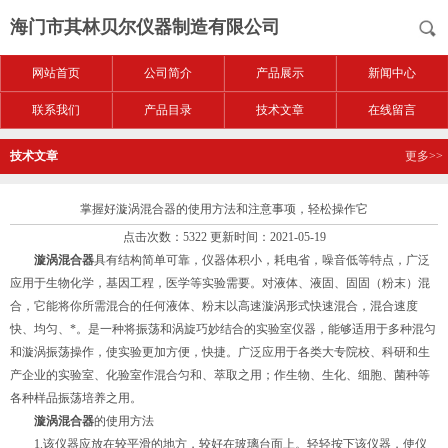
海门市其林贝尔仪器制造有限公司
网站首页
公司简介
产品展示
新闻中心
联系我们
产品目录
技术文章
在线留言
技术文章
更多>>
掌握好漩涡混合器的使用方法和注意事项，轻松操作它
点击次数：5322 更新时间：2021-05-19
漩涡混合器
具有结构简单可靠，仪器体积小，耗电省，噪音低等特点，广泛
应用于生物化学，基因工程，医学等实验需要。对液体、液固、固固（粉末）混
合，它能将你所需混合的任何液体、粉末以高速漩涡形式快速混合，混合速度
快、均匀、*。是一种将振荡和涡旋巧妙结合的实验室仪器，能够适用于多种混匀
和漩涡振荡操作，使实验更加方便，快捷。广泛应用于各类大专院校、科研和生
产企业的实验室、化验室作混合匀和、萃取之用；作生物、生化、细胞、菌种等
各种样品振荡培养之用。
漩涡混合器
的使用方法
1.该仪器应放在较平滑的地方，较好在玻璃台面上。轻轻按下该仪器，使仪