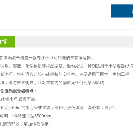
详情
x-9迷你漩涡混合器是一款专注于点动功能的试管振荡器。
试剂、溶液、化学物质等样品振荡、混匀处理。特别适用于小型容器(大5
体积小巧，特别适合比较小或拥挤的实验室。主要适用于医学、生物工程
领域，混匀效果明显，且对试管内的物质无任何污染和影响。
-9迷你漩涡混合器特点：
颖,体积小巧,质量可靠。
量不大于50ml的离心管或试管，可用于振荡试管、离心管，混合*。
可调，*高转速可达3500rpm。
2V电源适配器，更加轻盈便携
。
：