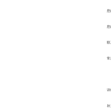
您
您
联
常
详
补