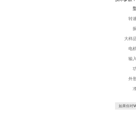
转
大样
电
输
外
如果你对
V