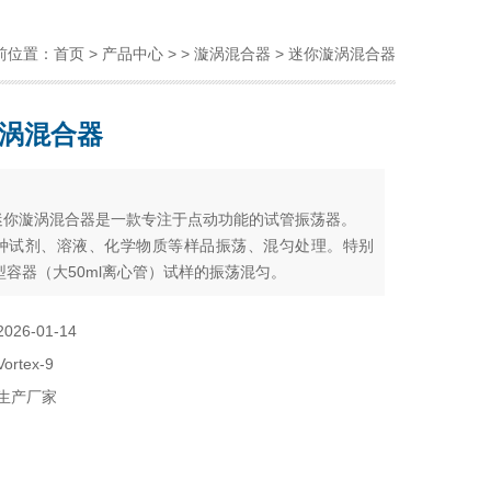
前位置：
首页
>
产品中心
> >
漩涡混合器
> 迷你漩涡混合器
涡混合器
：
x-9迷你漩涡混合器是一款专注于点动功能的试管振荡器。
种试剂、溶液、化学物质等样品振荡、混匀处理。特别
型容器（大50ml离心管）试样的振荡混匀。
体积小巧，特别适合比较小或拥挤的实验室。主要适用
生物工程、化学实验室、生化实验室、工厂化验室和医
2026-01-14
、医药等研究领域，混匀效果明显，且对试管内的物质
Vortex-9
染和影响。
生产厂家