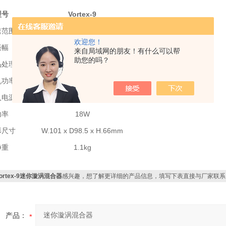
型号
Vortex-9
速范围
可调速，*高转速3500rpm
欢迎您！
振幅
4mm (
圆周振荡)
来自局域网的朋友！有什么可以帮
助您的吗？
品处理量
50ml
机功率
5W
入电源
DC12V 1A
功率
18W
形尺寸
W.101 x D98.5 x H.66mm
净重
1.1kg
ortex-9迷你漩涡混合器
感兴趣，想了解更详细的产品信息，填写下表直接与厂家联系
产品：