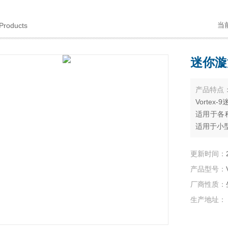
当
Products
迷你漩
产品特点
Vorte
适用于各
适用于小
该款仪器
于医学、
更新时间：
院检验科
产品型号：
无任何污
厂商性质：
生产地址：