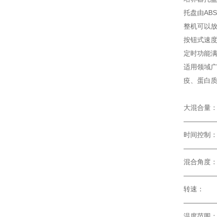
托盘由AB
整机可以
按钮式速度
定时功能满
适用领域
疫、蛋白质
大混合量
————
时
————
混合
————
转
————
温