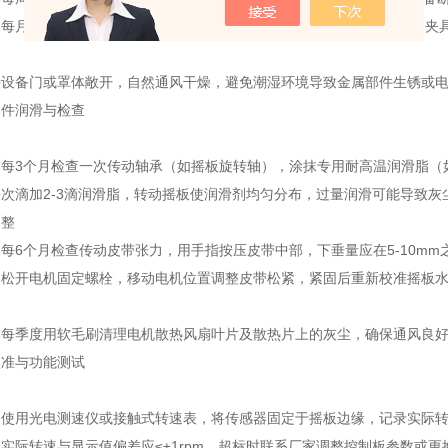
每月用75%乙醇或0.1%次氯酸钠溶液擦拭设备内部，重点消毒摇板、
持设备门或罩体敞开，自然通风干燥，避免潮湿环境导致金属部件生锈或
部件润滑与检查
：每3个月检查一次传动轴承（如摇板旋转轴），涂抹专用耐高温润滑脂
次滴加2-3滴润滑脂，转动摇板使润滑剂均匀分布，过量润滑可能导致
调整
每6个月检查传动皮带张力，用手指按压皮带中部，下垂量应在5-10m
：松开电机固定螺栓，移动电机位置调整皮带松紧，紧固后重新校准摇板
：每季度用软毛刷清理电机散热风扇叶片及散热片上的灰尘，确保通风良
校准与功能测试
：使用光电测速仪或接触式转速表，将传感器固定于摇板边缘，记录实际
实际转速与显示值偏差应≤±1rpm，超标时联系厂家调整控制板参数或