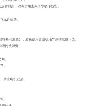
夹具及密封条，消毒后用去离子水擦净残留。
电气元件短路。
（如锂基润滑脂），避免使用普通机油导致挥发或污染。
灰尘吸附或泄漏。
m之间。
水平。
好，防止电机过热。
转速。
更换编码器。