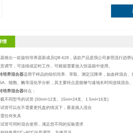
详情
器推出一款旋转培养器新成员QB-628，该款产品是我公司参照流行趋
随意调节，可连续或定时工作。可根据需要放入恒温箱中使用。
旋转培养混合器
适用于样品的组织培养、萃取、测定沉降率，如血样混合、
SA、细胞、酶等湿化学分析，其主要特点是能够匀速地长时间连续混合
旋转培养混合器
特点：
不同型号的试管 (50ml×12支、15ml×24支、1.5ml×16支)
的试管可以在不需要更托盘的情况下，垂直插入混合
不需任何夹具
的试管可同时混合使用，满足您不同的实验需求
旋转角度0℃~90℃任意调节，方便灵活