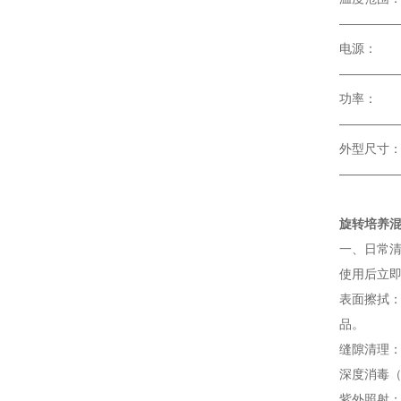
————
电
————
————
外型
————
旋转培养
一、日常
使用后立
表面擦拭：
品。
缝隙清理
深度消毒
紫外照射