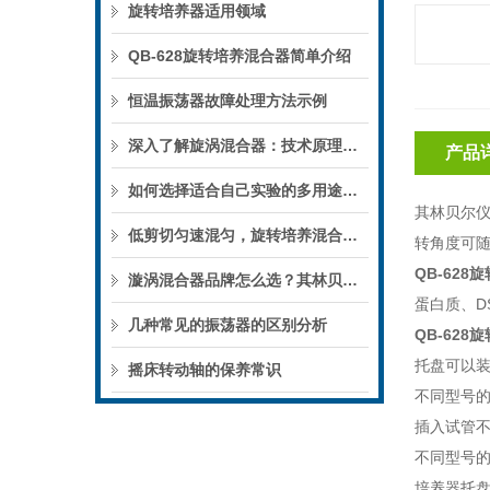
旋转培养器适用领域
QB-628旋转培养混合器简单介绍
恒温振荡器故障处理方法示例
深入了解旋涡混合器：技术原理与应用领域
产品
如何选择适合自己实验的多用途旋转摇床？
其林贝尔仪
低剪切匀速混匀，旋转培养混合器守护生物样品完整活性
转角度可
QB-628
漩涡混合器品牌怎么选？其林贝尔仪器选购参考
蛋白质、D
几种常见的振荡器的区别分析
QB-628
托盘可以装载
摇床转动轴的保养常识
不同型号
插入试管
不同型号
培养器托盘