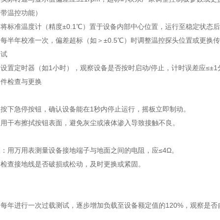
（带温控功能）
将标准温度计（精度±0.1℃）置于设备内部中心位置，运行至稳定状态
每半年校准一次，偏差超标（如＞±0.5℃）时调整温控探头位置或更换
测试
设置定时器（如1小时），观察设备是否按时启动/停止，计时误差应≤±
部件检查与更换
：按下急停按钮，确认设备能在1秒内停止运行，摇板立即制动。
：用干布擦拭按钮表面，避免灰尘或液体渗入导致接触不良。
：用万用表测量设备接地端子与地面之间的电阻，应≤4Ω。
：检查接地线是否破损或松动，及时更换或紧固。
每年进行一次过载测试，逐步增加负载至设备额定值的120%，观察是否