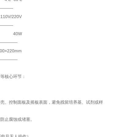
————
0V
————
W
—————
0mm
—————
理等核心环节：
外壳、控制面板及摇板表面，避免残留培养基、试剂或样
，防止腐蚀或堵塞。
断电且无人操作）。