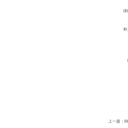
详
补
上一篇：
B