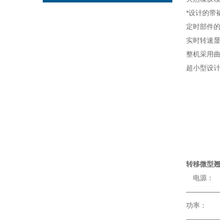
*设计的带
定时部件
实时转速
整机采用
超小型设
转移微型翘
————
————