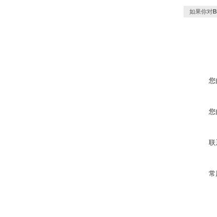
如果你对
您
您
联
常