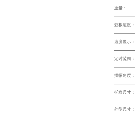
重
————
翘
————
————
定
————
摆
————
托
————
外
————