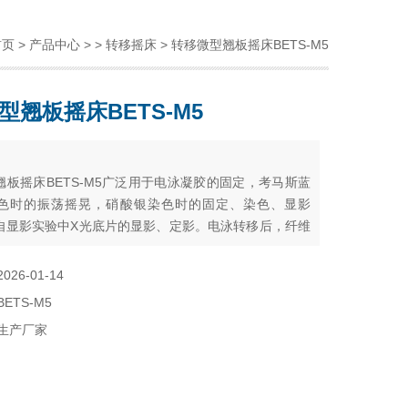
首页
>
产品中心
> >
转移摇床
> 转移微型翘板摇床BETS-M5
型翘板摇床BETS-M5
：
翘板摇床BETS-M5广泛用于电泳凝胶的固定，考马斯蓝
色时的振荡摇晃，硝酸银染色时的固定、染色、显影
自显影实验中X光底片的显影、定影。电泳转移后，纤维
一步处理。
2026-01-14
BETS-M5
生产厂家