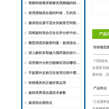
智能转移摇床能够实现精确的转速调节和运动幅度控制
使用滚轴混合器的时候，它的安全方面也是我们需要了解的
漩涡混合器可适合实验室空间较为有限的环境
四维旋转混合仪在化学分析中的作用
产品
微型涡流实验室利器：旋涡混合器，解锁微量样品高效混匀方案
转移微型翘
深入解析多联磁力搅拌器的设计与创新
————
TS型脱
四用紫外分析仪能够应用在哪些领域，且看我们的总结
自显影实
手提紫外反射仪在使用过程中需注意的事项
膜转移，
转移摇床的正确安装运用
产品特点
旋转培养混合器技术参数
————
*工程塑料
旋涡混合器特点
天然橡胶