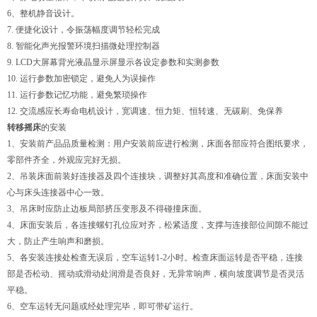
6、整机静音设计。
7. 便捷化设计，令振荡幅度调节轻松完成
8. 智能化声光报警环境扫描微处理控制器
9. LCD大屏幕背光液晶显示屏显示各设定参数和实测参数
10. 运行参数加密锁定，避免人为误操作
11. 运行参数记忆功能，避免繁琐操作
12. 交流感应长寿命电机设计，宽调速、恒力矩、恒转速、无碳刷、免保养
转移摇床
的安装
1、安装前产品品质量检测：用户安装前应进行检测，床面各部应符合图纸要求，
零部件齐全，外观应完好无损。
2、吊装床面前装好连接器及四个连接块，调整好其高度和准确位置，床面安装中
心与床头连接器中心一致。
3、吊床时应防止边板局部挤压变形及不得碰撞床面。
4、床面安装后，各连接螺钉孔位应对齐，松紧适度，支撑与连接部位间隙不能过
大，防止产生响声和磨损。
5、各安装连接处检查无误后，空车运转1-2小时。检查床面运转是否平稳，连接
部是否松动、摇动或滑动处润滑是否良好，无异常响声，横向坡度调节是否灵活
平稳。
6、空车运转无问题或经处理完毕，即可带矿运行。