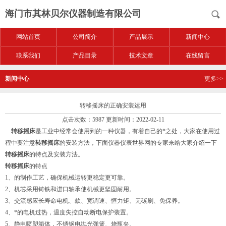
海门市其林贝尔仪器制造有限公司
网站首页
公司简介
产品展示
新闻中心
联系我们
产品目录
技术文章
在线留言
新闻中心
更多>>
转移摇床的正确安装运用
点击次数：5987 更新时间：2022-02-11
转移摇床
是工业中经常会使用到的一种仪器，有着自己的*之处，大家在使用过
程中要注意
转移摇床
的安装方法，下面仪器仪表世界网的专家来给大家介绍一下
转移摇床
的特点及安装方法。
转移摇床
的特点
1、的制作工艺，确保机械运转更稳定更可靠。
2、机芯采用铸铁和进口轴承使机械更坚固耐用。
3、交流感应长寿命电机、款、宽调速、恒力矩、无碳刷、免保养。
4、*的电机过热，温度失控自动断电保护装置。
5、静电喷塑箱体，不锈钢电抛光弹簧、烧瓶夹。