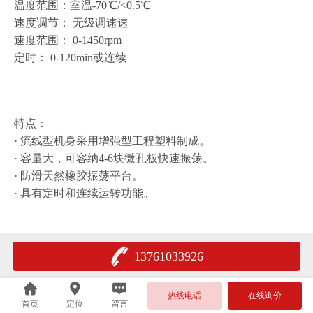
温度范围：室温-70℃/<0.5℃
速度调节： 无级调速速
速度范围： 0-1450rpm
定时： 0-120min或连续
特点：
· 流线型机身采用增强型工程塑料制成。
· 容量大，可容纳4-6块微孔板快速振荡。
· 防滑天然橡胶振荡平台。
· 具有定时和连续运转功能。
13761033926
热线电话
在线询价
首页
定位
留言