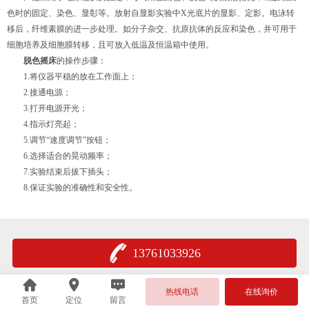
色时的固定、染色、显彰等。放射自显影实验中X光底片的显影、定影。电泳转
移后，纤维素膜的进一步处理。如分子杂交、抗原抗体的反应和染色，并可用于
细胞培养及细胞膜转移，且可放入低温及恒温箱中使用。
脱色摇床
的操作步骤：
1.将仪器平稳的放在工作面上；
2.接通电源；
3.打开电源开光；
4.指示灯亮起；
5.调节“速度调节”按钮；
6.选择适合的晃动频率；
7.实验结束后拔下插头；
8.保证实验的准确性和安全性。
13761033926
热线电话
在线询价
首页
定位
留言