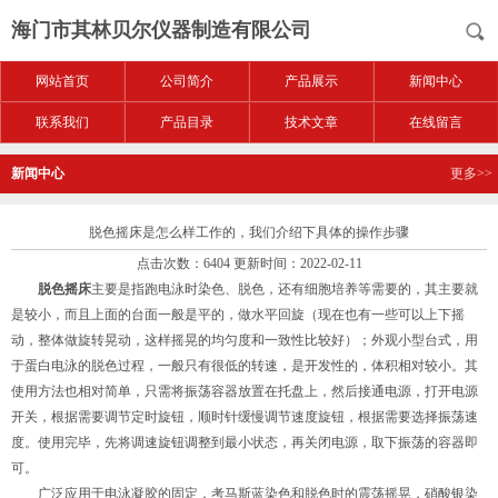
海门市其林贝尔仪器制造有限公司
网站首页
公司简介
产品展示
新闻中心
联系我们
产品目录
技术文章
在线留言
新闻中心
更多>>
脱色摇床是怎么样工作的，我们介绍下具体的操作步骤
点击次数：6404 更新时间：2022-02-11
脱色摇床
主要是指跑电泳时染色、脱色，还有细胞培养等需要的，其主要就
是较小，而且上面的台面一般是平的，做水平回旋（现在也有一些可以上下摇
动，整体做旋转晃动，这样摇晃的均匀度和一致性比较好）；外观小型台式，用
于蛋白电泳的脱色过程，一般只有很低的转速，是开发性的，体积相对较小。其
使用方法也相对简单，只需将振荡容器放置在托盘上，然后接通电源，打开电源
开关，根据需要调节定时旋钮，顺时针缓慢调节速度旋钮，根据需要选择振荡速
度。使用完毕，先将调速旋钮调整到最小状态，再关闭电源，取下振荡的容器即
可。
广泛应用于电泳凝胶的固定，考马斯蓝染色和脱色时的震荡摇晃，硝酸银染