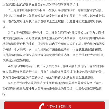
上置润滑油以保证设备在日后的使用过程中能够正常的运行。
2.三角皮带应该保持大小相同，在放入传动箱内部时，需要注意轻拿轻放，
以免损坏三角皮带，并且在设备内部安装三角皮带时需要注意拧紧，以免皮带脱
落，在拧紧螺母之后我们应该在螺母上盖上螺帽，以免各种因素造成螺母的脱
落。
3.用油型号应该是46号汽油，因为设备在运行的时候需要较大的动力，而46
号汽油的热值高，正好能够满足静态混合器对汽油的要求。另外我们每相隔半年
就应该清洗混合机的油箱，以保证油箱内不会积存过多的油垢，混合机的滤网应
该每隔一个月清洗一次，因为滤网的作用是拦截杂物，很容易造成杂物的积累，
但是具体的清洗时间应该根据混合机使用强度来选择，当使用强度较大时我们可
以缩短油箱清洗周期。
4.在运行时出现杂音，我们应该关闭设备，停止混合机的运行，请专业的维
修人员对设备故障进行排查，只有在排除设备故障后才可继续使用静态混合器，
以免对设备造成更为严重的损伤，甚至对操作人员的生命安全造成威胁。
5.在使用过程中若是因为温度过高而引起热继电器跳闸导致设备停止运行，
我们应该待机体温度冷却之后再按热继电器上的复位键，让混合机重新开始运
行。
13761033926