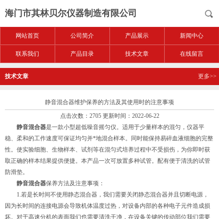
海门市其林贝尔仪器制造有限公司
网站首页
公司简介
产品展示
新闻中心
联系我们
产品目录
技术文章
在线留言
技术文章
更多>>
静音混合器维护保养的方法及其使用时的注意事项
点击次数：2705 更新时间：2022-06-22
静音混合器
是一款小型超低噪音摇匀仪。适用于少量样本的混匀，仪器平
稳、柔和的工作速度可保证均匀并*地混合样本。同时能保持易碎血液细胞的完整
性。使实验细胞、生物样本、试剂等在混匀式培养过程中不受损伤，为你即时获
取正确的样本结果提供便捷。本产品一次可放置多种试管。配有便于清洗的试管
防滑垫。
静音混合器
保养方法及注意事项：
1.若是长时间不使用静态混合器，我们需要关闭静态混合器并且切断电源，
因为长时间的连接电源会导致机体温度过热，对设备内部的各种电子元件造成损
坏。对于高速分机的表面我们也需要清洗干净，在设备关键的传动部位我们需要