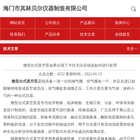
海门市其林贝尔仪器制造有限公司
网站首页
公司简介
产品展示
新闻中心
联系我们
产品目录
技术文章
在线留言
技术文章
更多>>
微型台式真空泵如果出现了卡住无法启动该如何进行处理
点击次数：4252 更新时间：2022-01-13
微型台式真空泵
是指具备一进一出的抽气嘴、排气嘴各一个，并且在进口处
能够持续形成真空或负压；排气嘴处形成微正压；工作介质主要为气体，体积小
巧的一种台式仪器。
微型台式真空泵是专为化学检验，临床检验、生物工程、冶金、环保等实验
室设计制造的。该真空减压装置可进行吸液、排液或减压，广泛应用于离心后上
清液和沉淀物的提取，制备单克隆抗体，融合后清液换液，酶联免疫吸附的多孔
塑料板的洗涤，分子杂交试验中的抽滤点样，用于分光度计有流动池装置的或各
种生化分析仪作快速抽液，还可取代水流冲击减压的玻璃水泵。
随着微型台式真空泵使用率越来越普遍，它的质量也是越来越高，由于它的