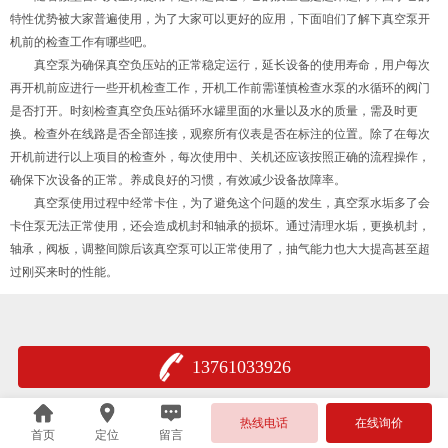
特性优势被大家普遍使用，为了大家可以更好的应用，下面咱们了解下真空泵开
机前的检查工作有哪些吧。
真空泵为确保真空负压站的正常稳定运行，延长设备的使用寿命，用户每次
再开机前应进行一些开机检查工作，开机工作前需谨慎检查水泵的水循环的阀门
是否打开。时刻检查真空负压站循环水罐里面的水量以及水的质量，需及时更
换。检查外在线路是否全部连接，观察所有仪表是否在标注的位置。除了在每次
开机前进行以上项目的检查外，每次使用中、关机还应该按照正确的流程操作，
确保下次设备的正常。养成良好的习惯，有效减少设备故障率。
真空泵使用过程中经常卡住，为了避免这个问题的发生，真空泵水垢多了会
卡住泵无法正常使用，还会造成机封和轴承的损坏。通过清理水垢，更换机封，
轴承，阀板，调整间隙后该真空泵可以正常使用了，抽气能力也大大提高甚至超
过刚买来时的性能。
13761033926
热线电话
在线询价
首页
定位
留言