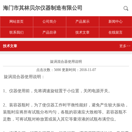
海门市其林贝尔仪器制造有限公司
网站首页
公司简介
产品展示
新闻中心
联系我们
产品目录
技术文章
在线留言
技术文章
更多>>
旋涡混合器使用说明
点击次数：5690 更新时间：2018-11-07
旋涡混合器使用说明：
1
、仪器使用前，先将调速旋钮置于小位置，关闭电源开关。
2
、装容器瓶时，为了使仪器工作时平衡性能好，避免产生较大振动，
装瓶时应将所有试瓶分布均匀，各瓶的容液应大致相等。若容器瓶不
足数，可将试瓶对称放置或装入其它等量溶液的试瓶布满空位。