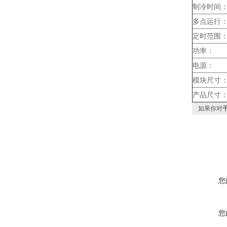
制冷时间
多点运行
定时范围
功率：
电源：
模块尺寸
产品尺寸
如果你对
干
您
您