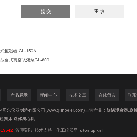
式恒温器 GL-150A
型台式真空吸液泵GL-809
产品展示
新闻中心
技术文章
在线留言
联系
尔仪器制造有限公司(www.qilinbeier.com)主营产品：
旋涡混合器,旋转
脱色摇床,迷你离心机
913542
管理登陆
技术支持：
化工仪器网
sitemap.xml