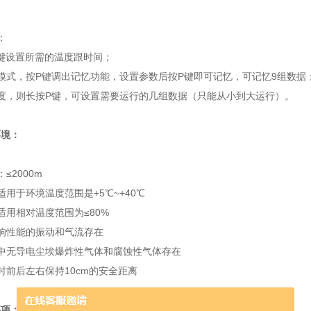
：
；
U键设置所需的温度跟时间；
模式，按P键调出记忆功能，设置参数后按P键即可记忆，可记忆9组数据
度，则长按P键，可设置需要运行的几组数据（只能从小到大运行）。
环境：
≤2000m
适用于环境温度范围是+5℃~+40℃
适用相对温度范围为≤80%
响性能的振动和气流存在
中无导电尘埃爆炸性气体和腐蚀性气体存在
时前后左右保持10cm的安全距离
事项：