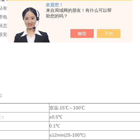
欢迎您！
沾有液体时拔插电源接头及拨动开关电源按键！
来自局域网的朋友！有什么可以帮
助您的吗？
带电时拔插电源插头！
状态下维护保养擦洗仪器！
器安装在凹凸不平、摇晃震动的工作台面上！
：
：
室温-15℃～100℃
性：
±0.5℃
：
0.1℃
：
≤12min(25-100℃)