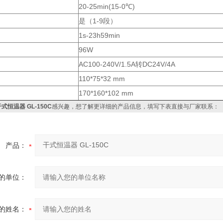
：
20-25min(15-0℃)
：
是（1-9段）
：
1s-23h59min
96W
AC100-240V/1.5A转DC24V/4A
：
110*75*32 mm
：
170*160*102 mm
式恒温器 GL-150C
感兴趣，想了解更详细的产品信息，填写下表直接与厂家联系：
产品：
的单位：
的姓名：