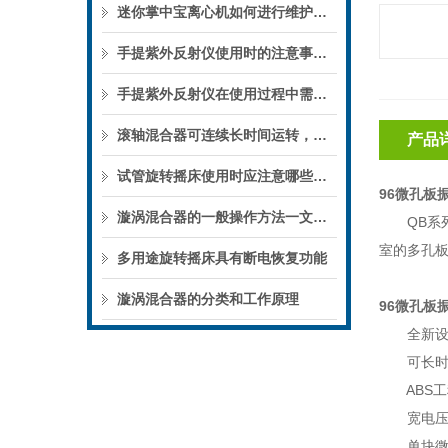
迷你掌中宝离心机如何进行维护保养？
手提紫外反射仪使用时的注意事项分享
手提紫外反射仪在使用过程中需注意的事项
滚轴混合器可连续长时间运转，安全稳定
产品
试管旋转摇床使用时应注意哪些事项？
96微孔板振
漩涡混合器的一般操作方法一文详细介绍
QB系列
室的多孔
多用途旋转摇床具有断电恢复功能
漩涡混合器的分类和工作原理
96微孔板振
全新设计
可长时间
ABS工
宽电压工作
单块微孔