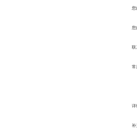
您
您
联
常
详
补