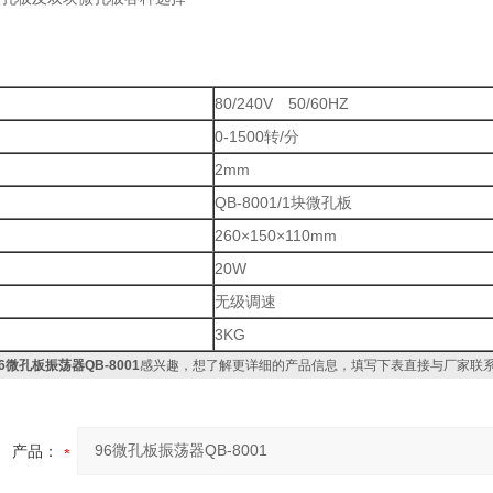
80/240V 50/60HZ
0-1500转/分
：
2mm
：
QB-8001/1块微孔板
：
260×150×110mm
20W
无级调速
：
3KG
96微孔板振荡器QB-8001
感兴趣，想了解更详细的产品信息，填写下表直接与厂家联
产品：