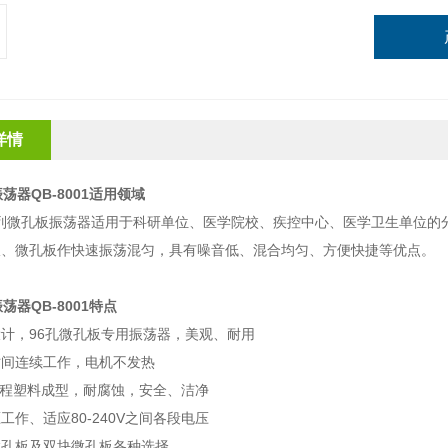
详情
荡器QB-8001
适用领域
微孔板振荡器适用于科研单位、医学院校、疾控中心、医学卫生单位的分
板、微孔板作快速振荡混匀，具有噪音低、混合均匀、方便快捷等优点。
荡器QB-8001
特点
，96孔微孔板专用振荡器，美观、耐用
连续工作，电机不发热
程塑料成型，耐腐蚀，安全、洁净
、适应80-240V之间各段电压
板及双块微孔板各种选择