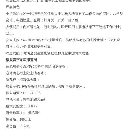
能够让其成为超净工作台/生物安全柜里合适的桌面帮手。
产品特色
小巧简约：约一瓶培养基的体积大小，极大地节省了工作台面的空间。八角型
设计，牢固隐重。金属带灯开关，开关一目了然。
方便易用：内置锂电池，随时随地，即开即用；满电状态下可连续工作4小时
以上。
安全高效：4～6L/min的空气流量速度，能够快速有效的去除废液；12V安全
电压，保证使用过程安全可靠。
双重功能：可满足实验室废液处理和真空抽滤两大功能
微型真空泵应用范围
细胞培养换液/传代过程中去除旧培养液；
液体离心后去除上清液体；
微孔板上清液体去除；
培养基/缓冲液等液体的过滤除菌，需配合滤器使用；
供应电源：DC12V1.0A
电池容量：锂电池3000mA
最大真空度：-60KPa
流量速率：4～6L/MIN
储液瓶：1000mL
噪音值：≤55dB